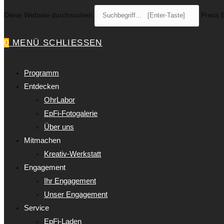
Diese Website durchsuchen
Press E
0
MENÜ
SCHLIESSEN
Programm
Entdecken
OhrLabor
EpFi-Fotogalerie
Über uns
Mitmachen
Kreativ-Werkstatt
Engagement
Ihr Engagement
Unser Engagement
Service
EpFi-Laden