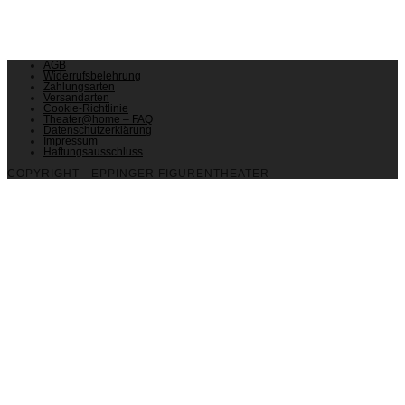
AGB
Widerrufsbelehrung
Zahlungsarten
Versandarten
Cookie-Richtlinie
Theater@home – FAQ
Datenschutzerklärung
Impressum
Haftungsausschluss
COPYRIGHT - EPPINGER FIGURENTHEATER