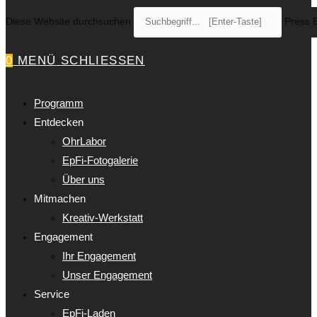
Diese Website durchsuchen
Press E
0
MENÜ
SCHLIESSEN
Programm
Entdecken
OhrLabor
EpFi-Fotogalerie
Über uns
Mitmachen
Kreativ-Werkstatt
Engagement
Ihr Engagement
Unser Engagement
Service
EpFi-Laden