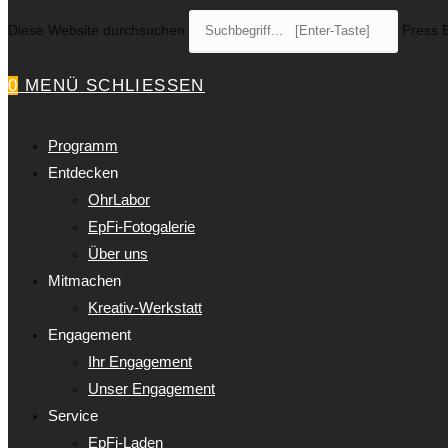
Diese Website durchsuchen
Press E
0
MENÜ
SCHLIESSEN
Programm
Entdecken
OhrLabor
EpFi-Fotogalerie
Über uns
Mitmachen
Kreativ-Werkstatt
Engagement
Ihr Engagement
Unser Engagement
Service
EpFi-Laden